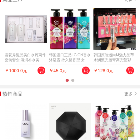
雪花秀滋晶美白水乳两件
韩国进口正品LG ON香水
韩国原装迷尚M魅力晶萃
套装套盒 滋润补水美白
沐浴露 持久留香型 女男
水润流光唇膏高光莹彩口
去黄提亮肤色
美白滋润保湿补水
红滋润防晒正品
￥1000.0元
￥45.0元
￥128.0元
1
2
热销商品
更多
果