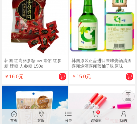
韩国 红高丽参糖 cw 青佑 红参
韩国原装正品进口果味烧酒清酒
糖 硬糖 人参糖 150g
喜闻烧酒喜闻蓝柚子味原味
￥16.0元
￥15.0元
0
首页
客服
分类
购物车
我的