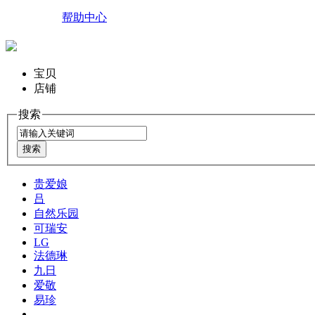
帮助中心
宝贝
店铺
搜索
贵爱娘
吕
自然乐园
可瑞安
LG
法德琳
九日
爱敬
易珍