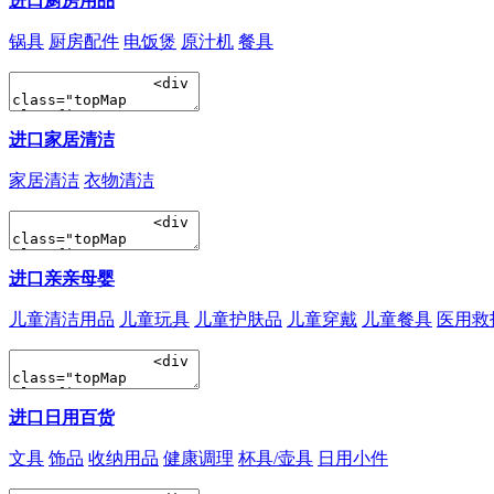
进口厨房用品
锅具
厨房配件
电饭煲
原汁机
餐具
进口家居清洁
家居清洁
衣物清洁
进口亲亲母婴
儿童清洁用品
儿童玩具
儿童护肤品
儿童穿戴
儿童餐具
医用救
进口日用百货
文具
饰品
收纳用品
健康调理
杯具/壶具
日用小件