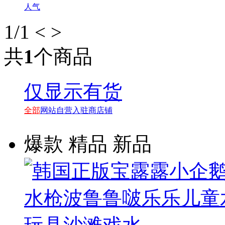
人气
1
/1
<
>
共
1
个商品
仅显示有货
全部
网站自营
入驻商店铺
爆款
精品
新品