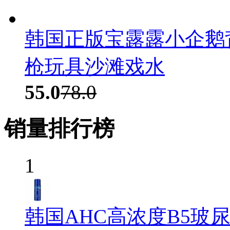
韩国正版宝露露小企鹅
枪玩具沙滩戏水
55.0
78.0
销量排行榜
1
韩国AHC高浓度B5玻尿酸