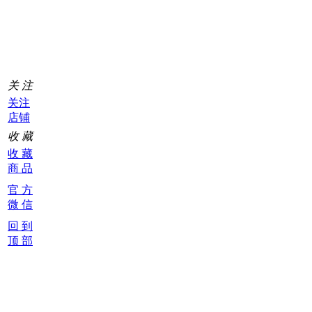
物
车
0
关 注
关注
店铺
收 藏
收 藏
商 品
官 方
微 信
回 到
顶 部