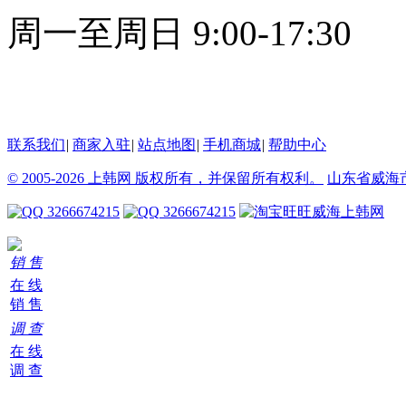
周一至周日 9:00-17:30
7X8小时在线客服
联系我们
|
商家入驻
|
站点地图
|
手机商城
|
帮助中心
© 2005-2026 上韩网 版权所有，并保留所有权利。
山东省威海
3266674215
3266674215
威海上韩网
销 售
在 线
销 售
调 查
在 线
调 查
购