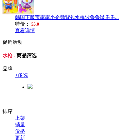
韩国正版宝露露小企鹅背包水枪波鲁鲁啵乐乐...
特价：
55.0
查看详情
促销活动
水枪 -
商品筛选
品牌：
+
多选
排序：
上架
销量
价格
更新