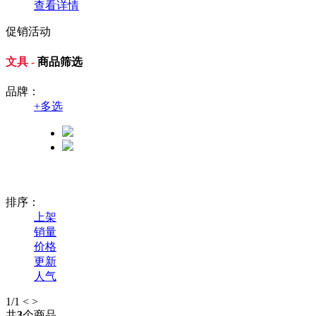
查看详情
促销活动
文具 -
商品筛选
品牌：
+
多选
排序：
上架
销量
价格
更新
人气
1
/1
<
>
共
3
个商品