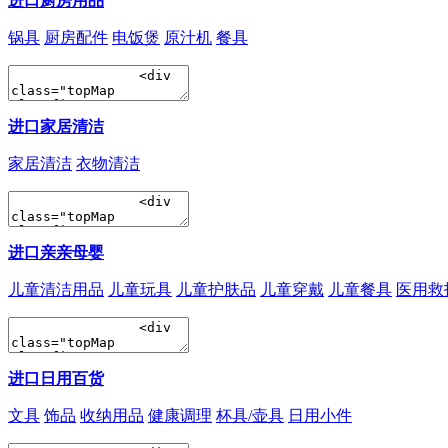
进口厨房用品
锅具
厨房配件
电饭煲
原汁机
餐具
进口家居清洁
家居清洁
衣物清洁
进口亲亲母婴
儿童清洁用品
儿童玩具
儿童护肤品
儿童穿戴
儿童餐具
医用救
进口日用百货
文具
饰品
收纳用品
健康调理
杯具/壶具
日用小件