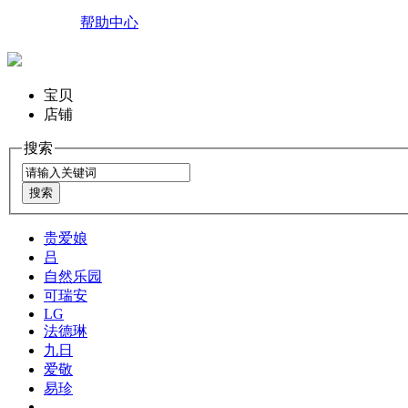
帮助中心
宝贝
店铺
搜索
贵爱娘
吕
自然乐园
可瑞安
LG
法德琳
九日
爱敬
易珍